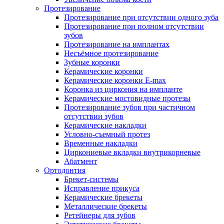
Протезирование
Протезирование при отсутствии одного зуба
Протезирование при полном отсутствии
зубов
Протезирование на имплантах
Несъёмное протезирование
Зубные коронки
Керамические коронки
Керамические коронки E-max
Коронка из циркония на импланте
Керамические мостовидные протезы
Протезирование зубов при частичном
отсутствии зубов
Керамические накладки
Условно-съемный протез
Временные накладки
Циркониевые вкладки внутрикорневые
Абатмент
Ортодонтия
Брекет-системы
Исправление прикуса
Керамические брекеты
Металлические брекеты
Ретейнеры для зубов