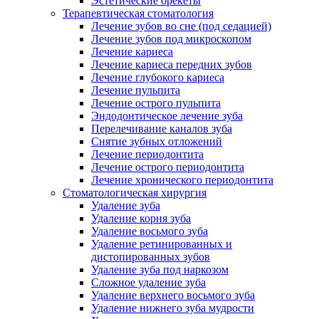
Эстетические брекеты
Терапевтическая стоматология
Лечение зубов во сне (под седацией)
Лечение зубов под микроскопом
Лечение кариеса
Лечение кариеса передних зубов
Лечение глубокого кариеса
Лечение пульпита
Лечение острого пульпита
Эндодонтическое лечение зуба
Перелечивание каналов зуба
Снятие зубных отложений
Лечение периодонтита
Лечение острого периодонтита
Лечение хронического периодонтита
Стоматологическая хирургия
Удаление зуба
Удаление корня зуба
Удаление восьмого зуба
Удаление ретинированных и
дистопированных зубов
Удаление зуба под наркозом
Сложное удаление зуба
Удаление верхнего восьмого зуба
Удаление нижнего зуба мудрости