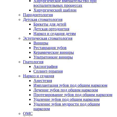
Хирургическое вмешательство при
воспалительных процессах
Хирургический шаблон
Пародонтология
Детская стоматология
Брекеты для детей
Детская ортодонтия
Наркоз и седация детям
Эстетическая стоматология
Виниры
Реставрация зубов
Керамические виниры
Ультратонкие виниры
Гнатология
Аксиография
Сплинт-терапия
Наркоз и седация
Анестезия
Имплантация зубов под общим наркозом
Лечение зубов под общим наркозом
Протезирование зубов под общим наркозом
Удаление зубов под общим наркозом
Удаление зубов мудрости под общим
наркозом
ОМС