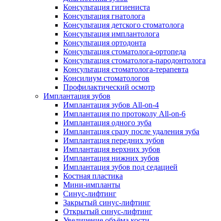
Консультация гигиениста
Консультация гнатолога
Консультация детского стоматолога
Консультация имплантолога
Консультация ортодонта
Консультация стоматолога-ортопеда
Консультация стоматолога-пародонтолога
Консультация стоматолога-терапевта
Консилиум стоматологов
Профилактический осмотр
Имплантация зубов
Имплантация зубов All-on-4
Имплантация по протоколу All-on-6
Имплантация одного зуба
Имплантация сразу после удаления зуба
Имплантация передних зубов
Имплантация верхних зубов
Имплантация нижних зубов
Имплантация зубов под седацией
Костная пластика
Мини-импланты
Синус-лифтинг
Закрытый синус-лифтинг
Открытый синус-лифтинг
Увеличение объёма кости