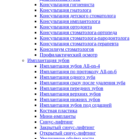
Консультация гигиениста
Консультация гнатолога
Консультация детского стоматолога
Консультация имплантолога
Консультация ортодонта
Консультация стоматолога-ортопеда
Консультация стоматолога-пародонтолога
Консультация стоматолога-терапевта
Консилиум стоматологов
Профилактический осмотр
Имплантация зубов
Имплантация зубов All-on-4
Имплантация по протоколу All-on-6
Имплантация одного зуба
Имплантация сразу после удаления зуба
Имплантация передних зубов
Имплантация верхних зубов
Имплантация нижних зубов
Имплантация зубов под седацией
Костная пластика
Мини-импланты
Синус-лифтинг
Закрытый синус-лифтинг
Открытый синус-лифтинг
Увеличение объёма кости