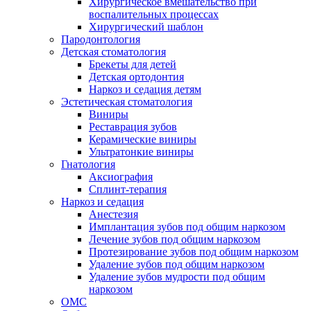
Хирургическое вмешательство при
воспалительных процессах
Хирургический шаблон
Пародонтология
Детская стоматология
Брекеты для детей
Детская ортодонтия
Наркоз и седация детям
Эстетическая стоматология
Виниры
Реставрация зубов
Керамические виниры
Ультратонкие виниры
Гнатология
Аксиография
Сплинт-терапия
Наркоз и седация
Анестезия
Имплантация зубов под общим наркозом
Лечение зубов под общим наркозом
Протезирование зубов под общим наркозом
Удаление зубов под общим наркозом
Удаление зубов мудрости под общим
наркозом
ОМС