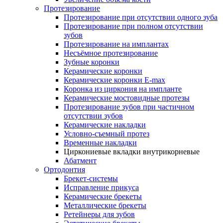
Протезирование
Протезирование при отсутствии одного зуба
Протезирование при полном отсутствии
зубов
Протезирование на имплантах
Несъёмное протезирование
Зубные коронки
Керамические коронки
Керамические коронки E-max
Коронка из циркония на импланте
Керамические мостовидные протезы
Протезирование зубов при частичном
отсутствии зубов
Керамические накладки
Условно-съемный протез
Временные накладки
Циркониевые вкладки внутрикорневые
Абатмент
Ортодонтия
Брекет-системы
Исправление прикуса
Керамические брекеты
Металлические брекеты
Ретейнеры для зубов