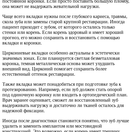
постоянной коронки. Если просто поставить большую пломбу,
она может не выдержать жевательной нагрузки.
Чаще всего вкладки нужны после глубокого кариеса, травмы,
скола зуба или замены старой крупной реставрации. Иногда
пациент приходит с зубом, от которого остались только
стенки или корень. Если корень здоровый и имеет хороший
прогноз, его можно сохранить и восстановить с помощью
вкладки и коронки.
Циркониевые вкладки особенно актуальны в эстетически
значимых зонах. Если планируется светлая безметалловая
коронка, темная металлическая основа может ухудшить
внешний вид. Цирконий помогает сохранить более
естественный оттенок реставрации.
Также вкладка может понадобиться при подготовке зуба к
протезированию. Например, если зуб должен стать опорой
под одиночную коронку или входить в ортопедический план.
Врач заранее оценивает, сможет ли восстановленный зуб
выдерживать нагрузку и достаточно ли тканей осталось для
надежной фиксации.
Иногда после диагностики становится понятно, что зуб лучше
удалить и заменить имплантом или мостовидной
конструкцией. Это возможно, если корень имеет трещину,