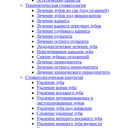
Эстетические брекеты
Терапевтическая стоматология
Лечение зубов во сне (под седацией)
Лечение зубов под микроскопом
Лечение кариеса
Лечение кариеса передних зубов
Лечение глубокого кариеса
Лечение пульпита
Лечение острого пульпита
Эндодонтическое лечение зуба
Перелечивание каналов зуба
Снятие зубных отложений
Лечение периодонтита
Лечение острого периодонтита
Лечение хронического периодонтита
Стоматологическая хирургия
Удаление зуба
Удаление корня зуба
Удаление восьмого зуба
Удаление ретинированных и
дистопированных зубов
Удаление зуба под наркозом
Сложное удаление зуба
Удаление верхнего восьмого зуба
Удаление нижнего зуба мудрости