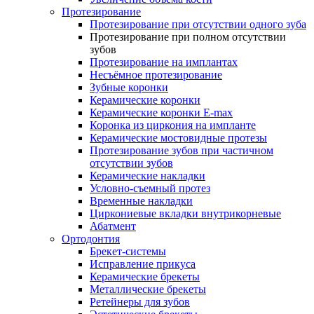
Протезирование
Протезирование при отсутствии одного зуба
Протезирование при полном отсутствии
зубов
Протезирование на имплантах
Несъёмное протезирование
Зубные коронки
Керамические коронки
Керамические коронки E-max
Коронка из циркония на импланте
Керамические мостовидные протезы
Протезирование зубов при частичном
отсутствии зубов
Керамические накладки
Условно-съемный протез
Временные накладки
Циркониевые вкладки внутрикорневые
Абатмент
Ортодонтия
Брекет-системы
Исправление прикуса
Керамические брекеты
Металлические брекеты
Ретейнеры для зубов