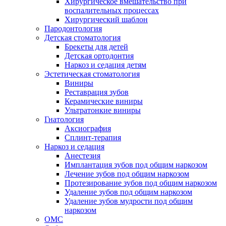
Хирургическое вмешательство при
воспалительных процессах
Хирургический шаблон
Пародонтология
Детская стоматология
Брекеты для детей
Детская ортодонтия
Наркоз и седация детям
Эстетическая стоматология
Виниры
Реставрация зубов
Керамические виниры
Ультратонкие виниры
Гнатология
Аксиография
Сплинт-терапия
Наркоз и седация
Анестезия
Имплантация зубов под общим наркозом
Лечение зубов под общим наркозом
Протезирование зубов под общим наркозом
Удаление зубов под общим наркозом
Удаление зубов мудрости под общим
наркозом
ОМС