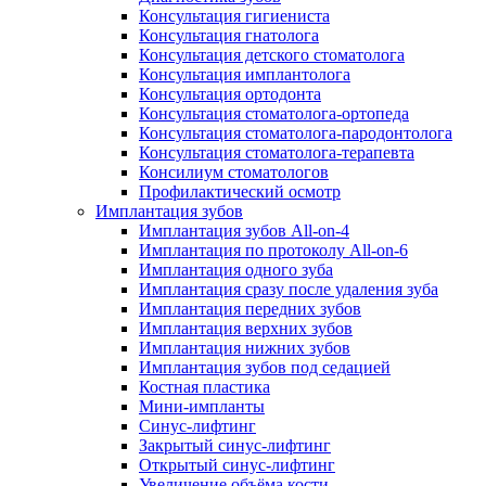
Консультация гигиениста
Консультация гнатолога
Консультация детского стоматолога
Консультация имплантолога
Консультация ортодонта
Консультация стоматолога-ортопеда
Консультация стоматолога-пародонтолога
Консультация стоматолога-терапевта
Консилиум стоматологов
Профилактический осмотр
Имплантация зубов
Имплантация зубов All-on-4
Имплантация по протоколу All-on-6
Имплантация одного зуба
Имплантация сразу после удаления зуба
Имплантация передних зубов
Имплантация верхних зубов
Имплантация нижних зубов
Имплантация зубов под седацией
Костная пластика
Мини-импланты
Синус-лифтинг
Закрытый синус-лифтинг
Открытый синус-лифтинг
Увеличение объёма кости