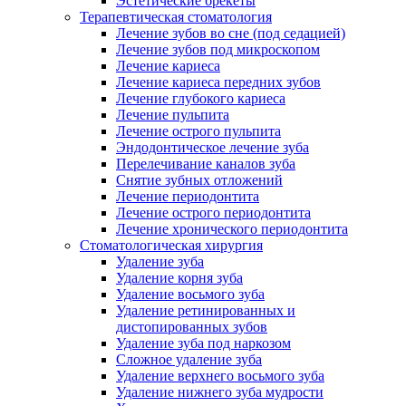
Эстетические брекеты
Терапевтическая стоматология
Лечение зубов во сне (под седацией)
Лечение зубов под микроскопом
Лечение кариеса
Лечение кариеса передних зубов
Лечение глубокого кариеса
Лечение пульпита
Лечение острого пульпита
Эндодонтическое лечение зуба
Перелечивание каналов зуба
Снятие зубных отложений
Лечение периодонтита
Лечение острого периодонтита
Лечение хронического периодонтита
Стоматологическая хирургия
Удаление зуба
Удаление корня зуба
Удаление восьмого зуба
Удаление ретинированных и
дистопированных зубов
Удаление зуба под наркозом
Сложное удаление зуба
Удаление верхнего восьмого зуба
Удаление нижнего зуба мудрости