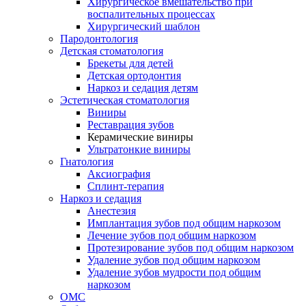
Хирургическое вмешательство при
воспалительных процессах
Хирургический шаблон
Пародонтология
Детская стоматология
Брекеты для детей
Детская ортодонтия
Наркоз и седация детям
Эстетическая стоматология
Виниры
Реставрация зубов
Керамические виниры
Ультратонкие виниры
Гнатология
Аксиография
Сплинт-терапия
Наркоз и седация
Анестезия
Имплантация зубов под общим наркозом
Лечение зубов под общим наркозом
Протезирование зубов под общим наркозом
Удаление зубов под общим наркозом
Удаление зубов мудрости под общим
наркозом
ОМС