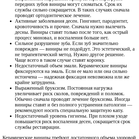
передних зубов виниры могут сломаться. Срок их
службы сильно сокращается. В таких случаях сначала
проводят ортодонтическое лечение.
Активные заболевания десен. Гингивит, пародонтит,
кровоточивость и прочие. Сначала нужно вылечить
десны. Виниры ставят только после того, как острый
процесс миновал, и воспаления больше нет.
Сильное разрушение зуба. Если зуб значительно
поврежден — виниры не подойдут. Это эстетический, а
не терапевтический метод. Нужно другое решение.
Чаще всего в таком случае ставят коронку.
Недостаточный объем эмали. Керамические виниры
фиксируются на эмаль. Если ее мало или она сильно
истончена — надежная фиксация невозможна или же
крайне затруднена.
Выраженный бруксизм. Постоянная нагрузка
увеличивает риск сколов, повреждений и поломок.
Обычно сначала проводят лечение бруксизма. Иногда
виниры ставят и без полного устранения патологии —
рекомендуют носить специальную защитную капу.
Недостаточный уровень гигиены. При плохом уходе
повышается риск воспаления десен, сокращается срок
службы реставрации.
Керамические виниры требуют достаточного объема здоровой