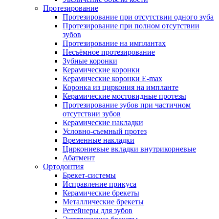
Протезирование
Протезирование при отсутствии одного зуба
Протезирование при полном отсутствии
зубов
Протезирование на имплантах
Несъёмное протезирование
Зубные коронки
Керамические коронки
Керамические коронки E-max
Коронка из циркония на импланте
Керамические мостовидные протезы
Протезирование зубов при частичном
отсутствии зубов
Керамические накладки
Условно-съемный протез
Временные накладки
Циркониевые вкладки внутрикорневые
Абатмент
Ортодонтия
Брекет-системы
Исправление прикуса
Керамические брекеты
Металлические брекеты
Ретейнеры для зубов