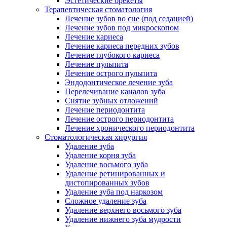
Эстетические брекеты
Терапевтическая стоматология
Лечение зубов во сне (под седацией)
Лечение зубов под микроскопом
Лечение кариеса
Лечение кариеса передних зубов
Лечение глубокого кариеса
Лечение пульпита
Лечение острого пульпита
Эндодонтическое лечение зуба
Перелечивание каналов зуба
Снятие зубных отложений
Лечение периодонтита
Лечение острого периодонтита
Лечение хронического периодонтита
Стоматологическая хирургия
Удаление зуба
Удаление корня зуба
Удаление восьмого зуба
Удаление ретинированных и
дистопированных зубов
Удаление зуба под наркозом
Сложное удаление зуба
Удаление верхнего восьмого зуба
Удаление нижнего зуба мудрости