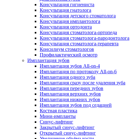
Консультация гигиениста
Консультация гнатолога
Консультация детского стоматолога
Консультация имплантолога
Консультация ортодонта
Консультация стоматолога-ортопеда
Консультация стоматолога-пародонтолога
Консультация стоматолога-терапевта
Консилиум стоматологов
Профилактический осмотр
Имплантация зубов
Имплантация зубов All-on-4
Имплантация по протоколу All-on-6
Имплантация одного зуба
Имплантация сразу после удаления зуба
Имплантация передних зубов
Имплантация верхних зубов
Имплантация нижних зубов
Имплантация зубов под седацией
Костная пластика
Мини-импланты
Синус-лифтинг
Закрытый синус-лифтинг
Открытый синус-лифтинг
Увеличение объёма кости