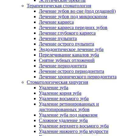
Эстетические брекеты
Терапевтическая стоматология
Лечение зубов во сне (под седацией)
Лечение зубов под микроскопом
Лечение кариеса
Лечение кариеса передних зубов
Лечение глубокого кариеса
Лечение пульпита
Лечение острого пульпита
Эндодонтическое лечение зуба
Перелечивание каналов зуба
Снятие зубных отложений
Лечение периодонтита
Лечение острого периодонтита
Лечение хронического периодонтита
Стоматологическая хирургия
Удаление зуба
Удаление корня зуба
Удаление восьмого зуба
Удаление ретинированных и
дистопированных зубов
Удаление зуба под наркозом
Сложное удаление зуба
Удаление верхнего восьмого зуба
Удаление нижнего зуба мудрости