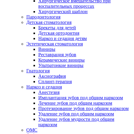
Хирургическое вмешательство при
воспалительных процессах
Хирургический шаблон
Пародонтология
Детская стоматология
Брекеты для детей
Детская ортодонтия
Наркоз и седация детям
Эстетическая стоматология
Виниры
Реставрация зубов
Керамические виниры
Ультратонкие виниры
Гнатология
Аксиография
Сплинт-терапия
Наркоз и седация
Анестезия
Имплантация зубов под общим наркозом
Лечение зубов под общим наркозом
Протезирование зубов под общим наркозом
Удаление зубов под общим наркозом
Удаление зубов мудрости под общим
наркозом
ОМС