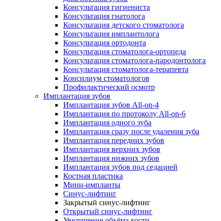
Консультация гигиениста
Консультация гнатолога
Консультация детского стоматолога
Консультация имплантолога
Консультация ортодонта
Консультация стоматолога-ортопеда
Консультация стоматолога-пародонтолога
Консультация стоматолога-терапевта
Консилиум стоматологов
Профилактический осмотр
Имплантация зубов
Имплантация зубов All-on-4
Имплантация по протоколу All-on-6
Имплантация одного зуба
Имплантация сразу после удаления зуба
Имплантация передних зубов
Имплантация верхних зубов
Имплантация нижних зубов
Имплантация зубов под седацией
Костная пластика
Мини-импланты
Синус-лифтинг
Закрытый синус-лифтинг
Открытый синус-лифтинг
Увеличение объёма кости