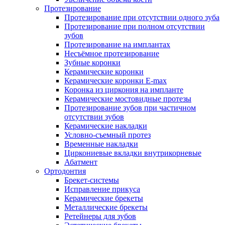
Протезирование
Протезирование при отсутствии одного зуба
Протезирование при полном отсутствии
зубов
Протезирование на имплантах
Несъёмное протезирование
Зубные коронки
Керамические коронки
Керамические коронки E-max
Коронка из циркония на импланте
Керамические мостовидные протезы
Протезирование зубов при частичном
отсутствии зубов
Керамические накладки
Условно-съемный протез
Временные накладки
Циркониевые вкладки внутрикорневые
Абатмент
Ортодонтия
Брекет-системы
Исправление прикуса
Керамические брекеты
Металлические брекеты
Ретейнеры для зубов