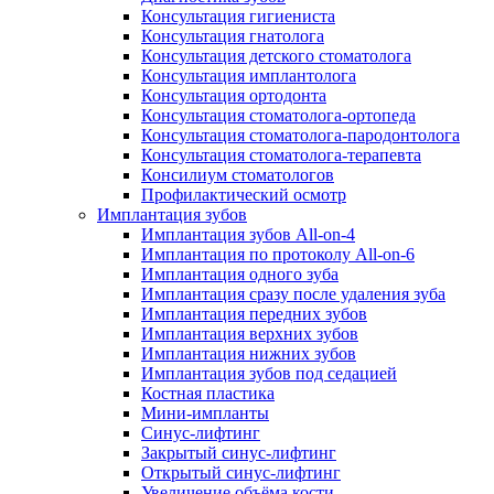
Консультация гигиениста
Консультация гнатолога
Консультация детского стоматолога
Консультация имплантолога
Консультация ортодонта
Консультация стоматолога-ортопеда
Консультация стоматолога-пародонтолога
Консультация стоматолога-терапевта
Консилиум стоматологов
Профилактический осмотр
Имплантация зубов
Имплантация зубов All-on-4
Имплантация по протоколу All-on-6
Имплантация одного зуба
Имплантация сразу после удаления зуба
Имплантация передних зубов
Имплантация верхних зубов
Имплантация нижних зубов
Имплантация зубов под седацией
Костная пластика
Мини-импланты
Синус-лифтинг
Закрытый синус-лифтинг
Открытый синус-лифтинг
Увеличение объёма кости