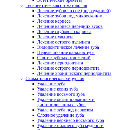
Эстетические брекеты
Терапевтическая стоматология
Лечение зубов во сне (под седацией)
Лечение зубов под микроскопом
Лечение кариеса
Лечение кариеса передних зубов
Лечение глубокого кариеса
Лечение пульпита
Лечение острого пульпита
Эндодонтическое лечение зуба
Перелечивание каналов зуба
Снятие зубных отложений
Лечение периодонтита
Лечение острого периодонтита
Лечение хронического периодонтита
Стоматологическая хирургия
Удаление зуба
Удаление корня зуба
Удаление восьмого зуба
Удаление ретинированных и
дистопированных зубов
Удаление зуба под наркозом
Сложное удаление зуба
Удаление верхнего восьмого зуба
Удаление нижнего зуба мудрости