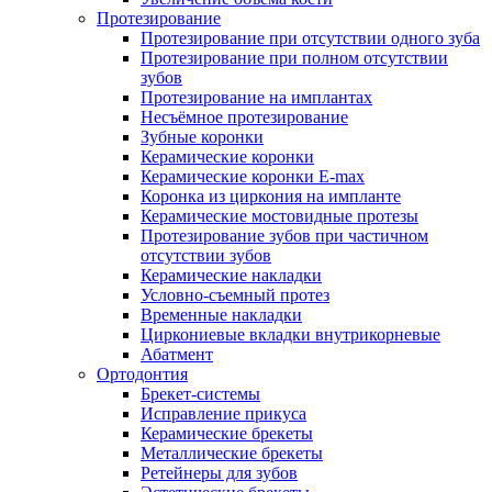
Протезирование
Протезирование при отсутствии одного зуба
Протезирование при полном отсутствии
зубов
Протезирование на имплантах
Несъёмное протезирование
Зубные коронки
Керамические коронки
Керамические коронки E-max
Коронка из циркония на импланте
Керамические мостовидные протезы
Протезирование зубов при частичном
отсутствии зубов
Керамические накладки
Условно-съемный протез
Временные накладки
Циркониевые вкладки внутрикорневые
Абатмент
Ортодонтия
Брекет-системы
Исправление прикуса
Керамические брекеты
Металлические брекеты
Ретейнеры для зубов