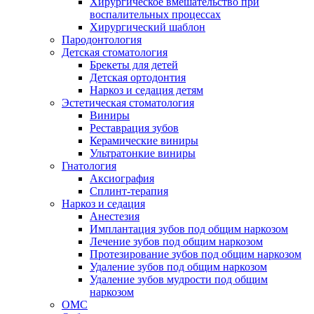
Хирургическое вмешательство при
воспалительных процессах
Хирургический шаблон
Пародонтология
Детская стоматология
Брекеты для детей
Детская ортодонтия
Наркоз и седация детям
Эстетическая стоматология
Виниры
Реставрация зубов
Керамические виниры
Ультратонкие виниры
Гнатология
Аксиография
Сплинт-терапия
Наркоз и седация
Анестезия
Имплантация зубов под общим наркозом
Лечение зубов под общим наркозом
Протезирование зубов под общим наркозом
Удаление зубов под общим наркозом
Удаление зубов мудрости под общим
наркозом
ОМС