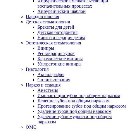
Хирургическое вмешательство при
воспалительных процессах
Хирургический шаблон
Пародонтология
Детская стоматология
Брекеты для детей
Детская ортодонтия
Наркоз и седация детям
Эстетическая стоматология
Виниры
Реставрация зубов
Керамические виниры
Ультратонкие виниры
Гнатология
Аксиография
Сплинт-терапия
Наркоз и седация
Анестезия
Имплантация зубов под общим наркозом
Лечение зубов под общим наркозом
Протезирование зубов под общим наркозом
Удаление зубов под общим наркозом
Удаление зубов мудрости под общим
наркозом
ОМС