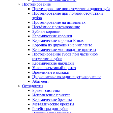
Протезирование
Протезирование при отсутствии одного зуба
Протезирование при полном отсутствии
зубов
Протезирование на имплантах
Несъёмное протезирование
Зубные коронки
Керамические коронки
Керамические коронки E-max
Коронка из циркония на импланте
Керамические мостовидные протезы
Протезирование зубов при частичном
отсутствии зубов
Керамические накладки
Условно-съемный протез
Временные накладки
Циркониевые вкладки внутрикорневые
Абатмент
Ортодонтия
Брекет-системы
Исправление прикуса
Керамические брекеты
Металлические брекеты
Ретейнеры для зубов