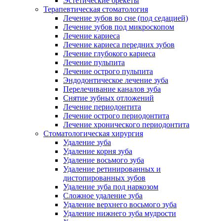
Эстетические брекеты
Терапевтическая стоматология
Лечение зубов во сне (под седацией)
Лечение зубов под микроскопом
Лечение кариеса
Лечение кариеса передних зубов
Лечение глубокого кариеса
Лечение пульпита
Лечение острого пульпита
Эндодонтическое лечение зуба
Перелечивание каналов зуба
Снятие зубных отложений
Лечение периодонтита
Лечение острого периодонтита
Лечение хронического периодонтита
Стоматологическая хирургия
Удаление зуба
Удаление корня зуба
Удаление восьмого зуба
Удаление ретинированных и
дистопированных зубов
Удаление зуба под наркозом
Сложное удаление зуба
Удаление верхнего восьмого зуба
Удаление нижнего зуба мудрости