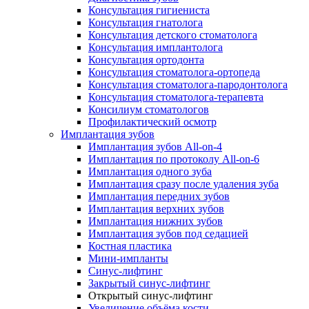
Консультация гигиениста
Консультация гнатолога
Консультация детского стоматолога
Консультация имплантолога
Консультация ортодонта
Консультация стоматолога-ортопеда
Консультация стоматолога-пародонтолога
Консультация стоматолога-терапевта
Консилиум стоматологов
Профилактический осмотр
Имплантация зубов
Имплантация зубов All-on-4
Имплантация по протоколу All-on-6
Имплантация одного зуба
Имплантация сразу после удаления зуба
Имплантация передних зубов
Имплантация верхних зубов
Имплантация нижних зубов
Имплантация зубов под седацией
Костная пластика
Мини-импланты
Синус-лифтинг
Закрытый синус-лифтинг
Открытый синус-лифтинг
Увеличение объёма кости