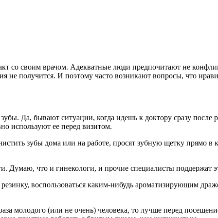
кт со своим врачом. Адекватные люди предпочитают не конфлик
ния не получится. И поэтому часто возникают вопросы, что нрави
бы. Да, бывают ситуации, когда идешь к доктору сразу после ра
но используют ее перед визитом.
истить зубы дома или на работе, просят зубную щетку прямо в 
ги. Думаю, что и гинекологи, и прочие специалисты поддержат э
езинку, воспользоваться каким-нибудь ароматизирующим драж
раза молодого (или не очень) человека, то лучше перед посещен