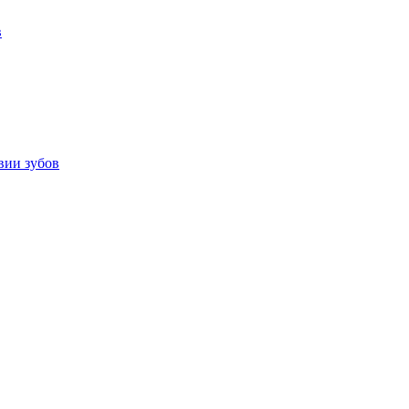
в
вии зубов