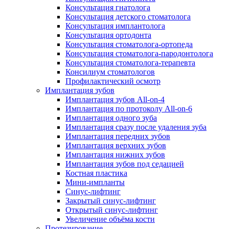
Консультация гнатолога
Консультация детского стоматолога
Консультация имплантолога
Консультация ортодонта
Консультация стоматолога-ортопеда
Консультация стоматолога-пародонтолога
Консультация стоматолога-терапевта
Консилиум стоматологов
Профилактический осмотр
Имплантация зубов
Имплантация зубов All-on-4
Имплантация по протоколу All-on-6
Имплантация одного зуба
Имплантация сразу после удаления зуба
Имплантация передних зубов
Имплантация верхних зубов
Имплантация нижних зубов
Имплантация зубов под седацией
Костная пластика
Мини-импланты
Синус-лифтинг
Закрытый синус-лифтинг
Открытый синус-лифтинг
Увеличение объёма кости
Протезирование