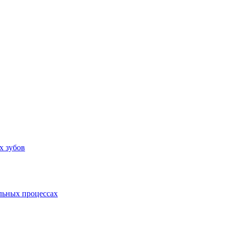
х зубов
льных процессах