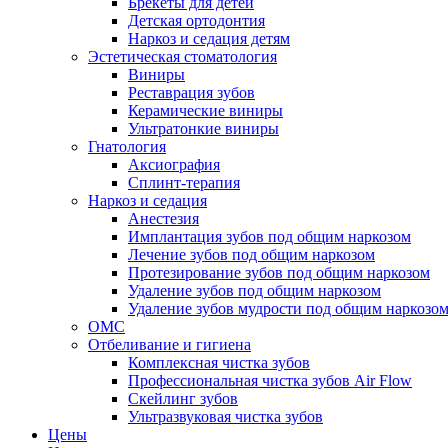
Брекеты для детей
Детская ортодонтия
Наркоз и седация детям
Эстетическая стоматология
Виниры
Реставрация зубов
Керамические виниры
Ультратонкие виниры
Гнатология
Аксиография
Сплинт-терапия
Наркоз и седация
Анестезия
Имплантация зубов под общим наркозом
Лечение зубов под общим наркозом
Протезирование зубов под общим наркозом
Удаление зубов под общим наркозом
Удаление зубов мудрости под общим наркозо
ОМС
Отбеливание и гигиена
Комплексная чистка зубов
Профессиональная чистка зубов Air Flow
Скейлинг зубов
Ультразвуковая чистка зубов
Цены