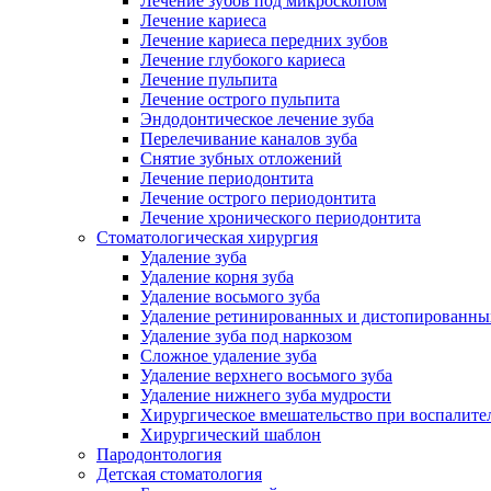
Лечение зубов под микроскопом
Лечение кариеса
Лечение кариеса передних зубов
Лечение глубокого кариеса
Лечение пульпита
Лечение острого пульпита
Эндодонтическое лечение зуба
Перелечивание каналов зуба
Снятие зубных отложений
Лечение периодонтита
Лечение острого периодонтита
Лечение хронического периодонтита
Стоматологическая хирургия
Удаление зуба
Удаление корня зуба
Удаление восьмого зуба
Удаление ретинированных и дистопированны
Удаление зуба под наркозом
Сложное удаление зуба
Удаление верхнего восьмого зуба
Удаление нижнего зуба мудрости
Хирургическое вмешательство при воспалите
Хирургический шаблон
Пародонтология
Детская стоматология