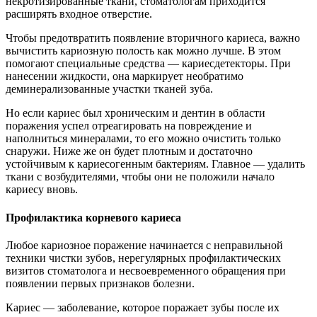
некротизированные ткани, стоматологам приходится
расширять входное отверстие.
Чтобы предотвратить появление вторичного кариеса, важно
вычистить кариозную полость как можно лучше. В этом
помогают специальные средства — кариесдетекторы. При
нанесении жидкости, она маркирует необратимо
деминерализованные участки тканей зуба.
Но если кариес был хроническим и дентин в области
поражения успел отреагировать на повреждение и
наполниться минералами, то его можно очистить только
снаружи. Ниже же он будет плотным и достаточно
устойчивым к кариесогенным бактериям. Главное — удалить
ткани с возбудителями, чтобы они не положили начало
кариесу вновь.
Профилактика корневого кариеса
Любое кариозное поражение начинается с неправильной
техники чистки зубов, нерегулярных профилактических
визитов стоматолога и несвоевременного обращения при
появлении первых признаков болезни.
Кариес — заболевание, которое поражает зубы после их