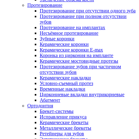
Протезирование
Протезирование при отсутствии одного зуба
Протезирование при полном отсутствии
зубов
Протезирование на имплантах
Несъёмное протезирование
Зубные коронки
Керамические коронки
Керамические коронки E-max
Коронка из циркония на импланте
Керамические мостовидные протезы
Протезирование зубов при частичном
отсутствии зубов
Керамические накладки
Условно-съемный протез
Временные накладки
Циркониевые вкладки внутрикорневые
Абатмент
Ортодонтия
Брекет-системы
Исправление прикуса
Керамические брекеты
Металлические брекеты
Ретейнеры для зубов