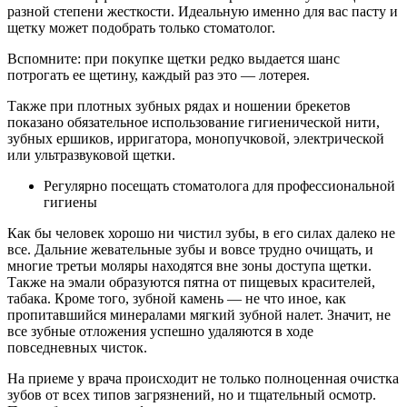
разной степени жесткости. Идеальную именно для вас пасту и
щетку может подобрать только стоматолог.
Вспомните: при покупке щетки редко выдается шанс
потрогать ее щетину, каждый раз это — лотерея.
Также при плотных зубных рядах и ношении брекетов
показано обязательное использование гигиенической нити,
зубных ершиков, ирригатора, монопучковой, электрической
или ультразвуковой щетки.
Регулярно посещать стоматолога для профессиональной
гигиены
Как бы человек хорошо ни чистил зубы, в его силах далеко не
все. Дальние жевательные зубы и вовсе трудно очищать, и
многие третьи моляры находятся вне зоны доступа щетки.
Также на эмали образуются пятна от пищевых красителей,
табака. Кроме того, зубной камень — не что иное, как
пропитавшийся минералами мягкий зубной налет. Значит, не
все зубные отложения успешно удаляются в ходе
повседневных чисток.
На приеме у врача происходит не только полноценная очистка
зубов от всех типов загрязнений, но и тщательный осмотр.