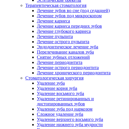
Эстетические брекеты
Терапевтическая стоматология
Лечение зубов во сне (под седацией)
Лечение зубов под микроскопом
Лечение кариеса
Лечение кариеса передних зубов
Лечение глубокого кариеса
Лечение пульпита
Лечение острого пульпита
Эндодонтическое лечение зуба
Перелечивание каналов зуба
Снятие зубных отложений
Лечение периодонтита
Лечение острого периодонтита
Лечение хронического периодонтита
Стоматологическая хирургия
Удаление зуба
Удаление корня зуба
Удаление восьмого зуба
Удаление ретинированных и
дистопированных зубов
Удаление зуба под наркозом
Сложное удаление зуба
Удаление верхнего восьмого зуба
Удаление нижнего зуба мудрости