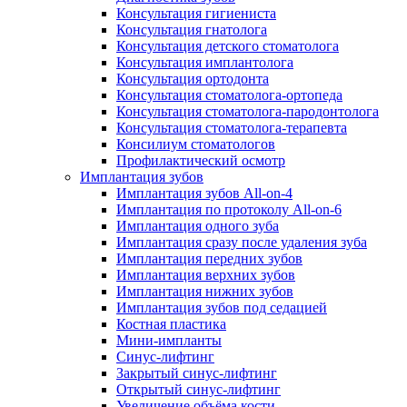
Консультация гигиениста
Консультация гнатолога
Консультация детского стоматолога
Консультация имплантолога
Консультация ортодонта
Консультация стоматолога-ортопеда
Консультация стоматолога-пародонтолога
Консультация стоматолога-терапевта
Консилиум стоматологов
Профилактический осмотр
Имплантация зубов
Имплантация зубов All-on-4
Имплантация по протоколу All-on-6
Имплантация одного зуба
Имплантация сразу после удаления зуба
Имплантация передних зубов
Имплантация верхних зубов
Имплантация нижних зубов
Имплантация зубов под седацией
Костная пластика
Мини-импланты
Синус-лифтинг
Закрытый синус-лифтинг
Открытый синус-лифтинг
Увеличение объёма кости