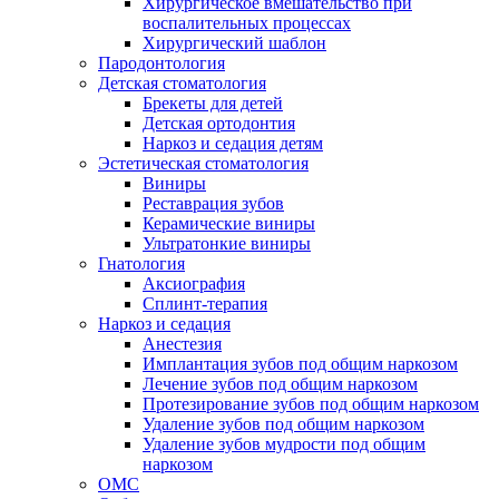
Хирургическое вмешательство при
воспалительных процессах
Хирургический шаблон
Пародонтология
Детская стоматология
Брекеты для детей
Детская ортодонтия
Наркоз и седация детям
Эстетическая стоматология
Виниры
Реставрация зубов
Керамические виниры
Ультратонкие виниры
Гнатология
Аксиография
Сплинт-терапия
Наркоз и седация
Анестезия
Имплантация зубов под общим наркозом
Лечение зубов под общим наркозом
Протезирование зубов под общим наркозом
Удаление зубов под общим наркозом
Удаление зубов мудрости под общим
наркозом
ОМС