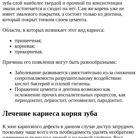
зуба слой наиболее твердой и прочной по консистенции
эмали истончается и сходит на нет. Сам же корень уже не
имеет эмалевого покрытия, а состоит только из дентина,
который покрыт тонким слоем цемента.
Области, в которых возникает этот вид кариеса:
пришеечная;
корневая;
прикорневая.
Причины его появления могут быть разнообразными:
Заболевание развивается самостоятельно из-за снижения
сопротивляемости разрушительному воздействию
кислот бактерий и плохой гигиены.
Поражение цемента и дентина возможно как
осложнение прочих воспалительных процессов, как
периодонтит, периостит, остеомиелит, пародонтит.
Лечение кариеса корня зуба
К зоне кариозного дефекта в данном случае доступ затруднен,
поскольку чаще всего есть необходимость удалять необратимо
измененные ткани под десной и на разной глубине. Риск