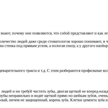
знают, почему они появляются, что собой представляют и как ле
ичество людей даже среди стоматологов хорошо понимают, в чем 
а стенка под прямым углом, а пологая снизу, а у другого наоборо
арительного тракта и т.д. С этим разбираются профильные кол
 людей и ни требуй чистить зубы, двигая щеткой не вперед-наз
бы неправильно и водят щеткой прямо по шейкам зубов, очень с
 голый, ничем не защищенный, корень зуба. Клетки цемента зуба 