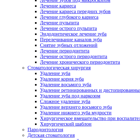
Лечение зубов под микроскопом
Лечение кариеса
Лечение кариеса передних зубов
Лечение глубокого кариеса
Лечение пульпита
Лечение острого пульпита
Эндодонтическое лечение зуба
Перелечивание каналов зуба
Снятие зубных отложений
Лечение периодонтита
Лечение острого периодонтита
Лечение хронического периодонтита
Стоматологическая хирургия
Удаление зуба
Удаление корня зуба
Удаление восьмого зуба
Удаление ретинированных и дистопированны
Удаление зуба под наркозом
Сложное удаление зуба
Удаление верхнего восьмого зуба
Удаление нижнего зуба мудрости
Хирургическое вмешательство при воспалите
Хирургический шаблон
Пародонтология
Детская стоматология