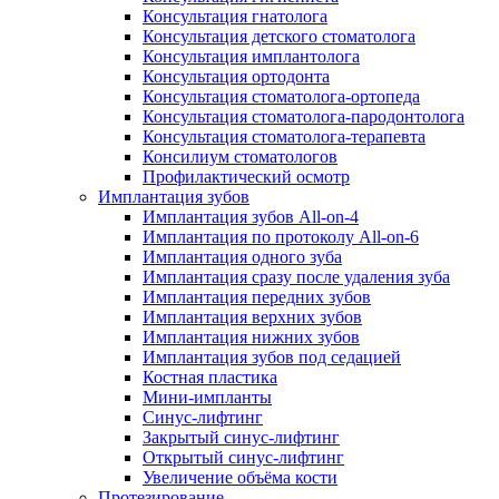
Консультация гнатолога
Консультация детского стоматолога
Консультация имплантолога
Консультация ортодонта
Консультация стоматолога-ортопеда
Консультация стоматолога-пародонтолога
Консультация стоматолога-терапевта
Консилиум стоматологов
Профилактический осмотр
Имплантация зубов
Имплантация зубов All-on-4
Имплантация по протоколу All-on-6
Имплантация одного зуба
Имплантация сразу после удаления зуба
Имплантация передних зубов
Имплантация верхних зубов
Имплантация нижних зубов
Имплантация зубов под седацией
Костная пластика
Мини-импланты
Синус-лифтинг
Закрытый синус-лифтинг
Открытый синус-лифтинг
Увеличение объёма кости
Протезирование