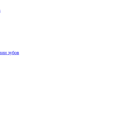
в
вии зубов