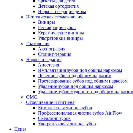
Брекеты для детей
Детская ортодонтия
Наркоз и седация детям
Эстетическая стоматология
Виниры
Реставрация зубов
Керамические виниры
Ультратонкие виниры
Гнатология
Аксиография
Сплинт-терапия
Наркоз и седация
Анестезия
Имплантация зубов под общим наркозом
Лечение зубов под общим наркозом
Протезирование зубов под общим наркозом
Удаление зубов под общим наркозом
Удаление зубов мудрости под общим наркозо
ОМС
Отбеливание и гигиена
Комплексная чистка зубов
Профессиональная чистка зубов Air Flow
Скейлинг зубов
Ультразвуковая чистка зубов
Цены