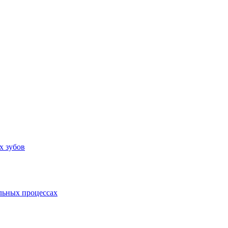
х зубов
льных процессах