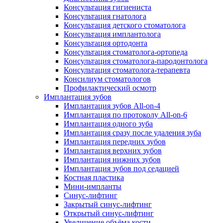
Консультация гигиениста
Консультация гнатолога
Консультация детского стоматолога
Консультация имплантолога
Консультация ортодонта
Консультация стоматолога-ортопеда
Консультация стоматолога-пародонтолога
Консультация стоматолога-терапевта
Консилиум стоматологов
Профилактический осмотр
Имплантация зубов
Имплантация зубов All-on-4
Имплантация по протоколу All-on-6
Имплантация одного зуба
Имплантация сразу после удаления зуба
Имплантация передних зубов
Имплантация верхних зубов
Имплантация нижних зубов
Имплантация зубов под седацией
Костная пластика
Мини-импланты
Синус-лифтинг
Закрытый синус-лифтинг
Открытый синус-лифтинг
Увеличение объёма кости