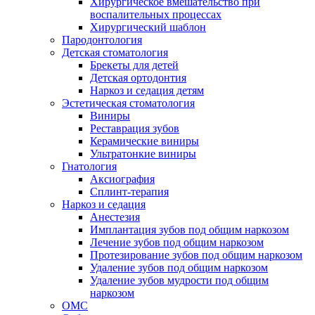
Хирургическое вмешательство при
воспалительных процессах
Хирургический шаблон
Пародонтология
Детская стоматология
Брекеты для детей
Детская ортодонтия
Наркоз и седация детям
Эстетическая стоматология
Виниры
Реставрация зубов
Керамические виниры
Ультратонкие виниры
Гнатология
Аксиография
Сплинт-терапия
Наркоз и седация
Анестезия
Имплантация зубов под общим наркозом
Лечение зубов под общим наркозом
Протезирование зубов под общим наркозом
Удаление зубов под общим наркозом
Удаление зубов мудрости под общим
наркозом
ОМС