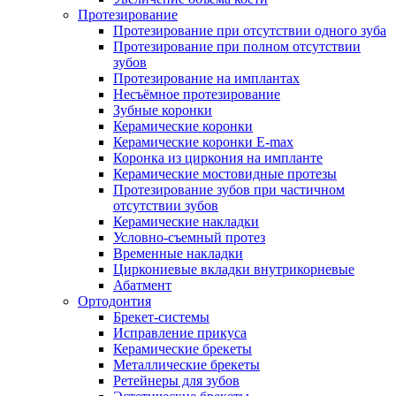
Протезирование
Протезирование при отсутствии одного зуба
Протезирование при полном отсутствии
зубов
Протезирование на имплантах
Несъёмное протезирование
Зубные коронки
Керамические коронки
Керамические коронки E-max
Коронка из циркония на импланте
Керамические мостовидные протезы
Протезирование зубов при частичном
отсутствии зубов
Керамические накладки
Условно-съемный протез
Временные накладки
Циркониевые вкладки внутрикорневые
Абатмент
Ортодонтия
Брекет-системы
Исправление прикуса
Керамические брекеты
Металлические брекеты
Ретейнеры для зубов