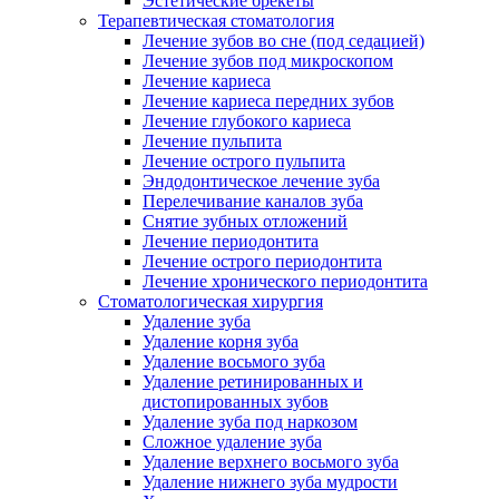
Эстетические брекеты
Терапевтическая стоматология
Лечение зубов во сне (под седацией)
Лечение зубов под микроскопом
Лечение кариеса
Лечение кариеса передних зубов
Лечение глубокого кариеса
Лечение пульпита
Лечение острого пульпита
Эндодонтическое лечение зуба
Перелечивание каналов зуба
Снятие зубных отложений
Лечение периодонтита
Лечение острого периодонтита
Лечение хронического периодонтита
Стоматологическая хирургия
Удаление зуба
Удаление корня зуба
Удаление восьмого зуба
Удаление ретинированных и
дистопированных зубов
Удаление зуба под наркозом
Сложное удаление зуба
Удаление верхнего восьмого зуба
Удаление нижнего зуба мудрости