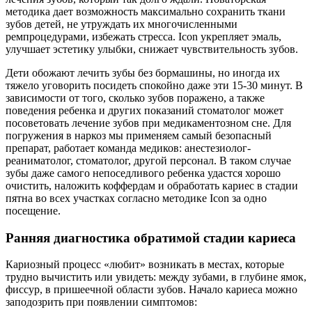
методика дает возможность максимально сохранить ткани
зубов детей, не утруждать их многочисленными
ремпроцедурами, избежать стресса. Icon укрепляет эмаль,
улучшает эстетику улыбки, снижает чувствительность зубов.
Дети обожают лечить зубы без бормашины, но иногда их
тяжело уговорить посидеть спокойно даже эти 15-30 минут. В
зависимости от того, сколько зубов поражено, а также
поведения ребенка и других показаний стоматолог может
посоветовать лечение зубов при медикаментозном сне. Для
погружения в наркоз мы применяем самый безопасный
препарат, работает команда медиков: анестезиолог-
реаниматолог, стоматолог, другой персонал. В таком случае
зубы даже самого непоседливого ребенка удастся хорошо
очистить, наложить коффердам и обработать кариес в стадии
пятна во всех участках согласно методике Icon за одно
посещение.
Ранняя диагностика обратимой стадии кариеса
Кариозный процесс «любит» возникать в местах, которые
трудно вычистить или увидеть: между зубами, в глубине ямок,
фиссур, в пришеечной области зубов. Начало кариеса можно
заподозрить при появлении симптомов: