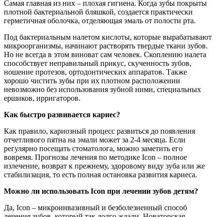
Самая главная из них – плохая гигиена. Когда зубы покрыты
плотной бактериальной бляшкой, создается практически
герметичная оболочка, отделяющая эмаль от полости рта.
Под бактериальным налетом кислоты, которые вырабатывают
микроорганизмы, начинают растворять твердые ткани зубов.
Но не всегда в этом виноват сам человек. Скоплению налета
способствует неправильный прикус, скученность зубов,
ношение протезов, ортодонтических аппаратов. Также
хорошо чистить зубы при их плотном расположении
невозможно без использования зубной ними, специальных
ершиков, ирригаторов.
Как быстро развивается кариес?
Как правило, кариозный процесс развиться до появления
отчетливого пятна на эмали может за 2-4 месяца. Если
регулярно посещать стоматолога, можно заметить его
вовремя. Прогнозы лечения по методике Icon – полное
излечение, возврат к прежнему, здоровому виду зуба или же
стабилизация, то есть полная остановка развития кариеса.
Можно ли использовать Icon при лечении зубов детям?
Да, Icon – микроинвазивный и безболезненный способ
лечения зубов, который так долго ждали. Новаторская