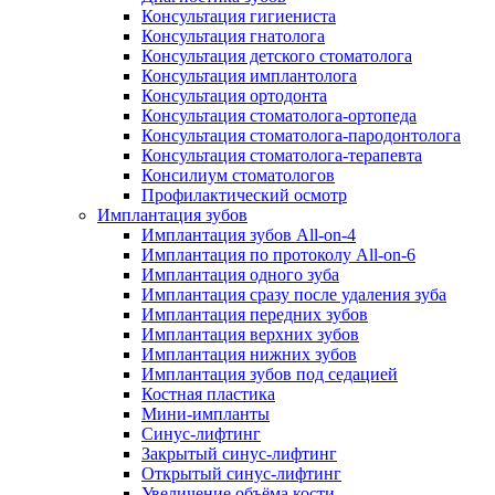
Консультация гигиениста
Консультация гнатолога
Консультация детского стоматолога
Консультация имплантолога
Консультация ортодонта
Консультация стоматолога-ортопеда
Консультация стоматолога-пародонтолога
Консультация стоматолога-терапевта
Консилиум стоматологов
Профилактический осмотр
Имплантация зубов
Имплантация зубов All-on-4
Имплантация по протоколу All-on-6
Имплантация одного зуба
Имплантация сразу после удаления зуба
Имплантация передних зубов
Имплантация верхних зубов
Имплантация нижних зубов
Имплантация зубов под седацией
Костная пластика
Мини-импланты
Синус-лифтинг
Закрытый синус-лифтинг
Открытый синус-лифтинг
Увеличение объёма кости