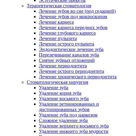
Эстетические брекеты
Терапевтическая стоматология
Лечение зубов во сне (под седацией)
Лечение зубов под микроскопом
Лечение кариеса
Лечение кариеса передних зубов
Лечение глубокого кариеса
Лечение пульпита
Лечение острого пульпита
Эндодонтическое лечение зуба
Перелечивание каналов зуба
Снятие зубных отложений
Лечение периодонтита
Лечение острого периодонтита
Лечение хронического периодонтита
Стоматологическая хирургия
Удаление зуба
Удаление корня зуба
Удаление восьмого зуба
Удаление ретинированных и
дистопированных зубов
Удаление зуба под наркозом
Сложное удаление зуба
Удаление верхнего восьмого зуба
Удаление нижнего зуба мудрости