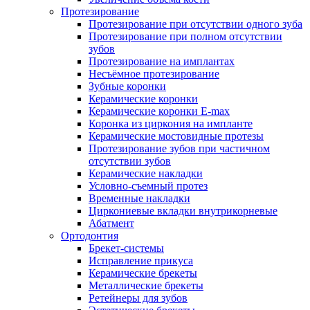
Протезирование
Протезирование при отсутствии одного зуба
Протезирование при полном отсутствии
зубов
Протезирование на имплантах
Несъёмное протезирование
Зубные коронки
Керамические коронки
Керамические коронки E-max
Коронка из циркония на импланте
Керамические мостовидные протезы
Протезирование зубов при частичном
отсутствии зубов
Керамические накладки
Условно-съемный протез
Временные накладки
Циркониевые вкладки внутрикорневые
Абатмент
Ортодонтия
Брекет-системы
Исправление прикуса
Керамические брекеты
Металлические брекеты
Ретейнеры для зубов