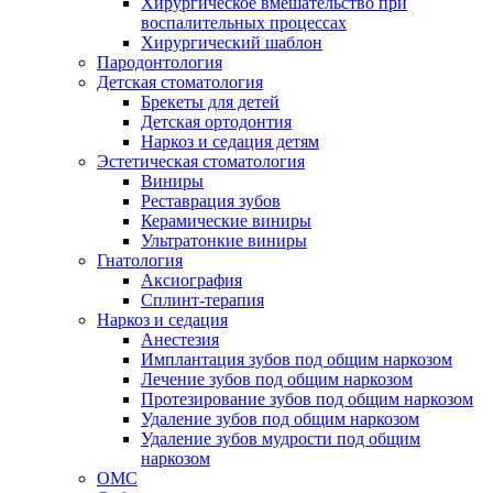
Хирургическое вмешательство при
воспалительных процессах
Хирургический шаблон
Пародонтология
Детская стоматология
Брекеты для детей
Детская ортодонтия
Наркоз и седация детям
Эстетическая стоматология
Виниры
Реставрация зубов
Керамические виниры
Ультратонкие виниры
Гнатология
Аксиография
Сплинт-терапия
Наркоз и седация
Анестезия
Имплантация зубов под общим наркозом
Лечение зубов под общим наркозом
Протезирование зубов под общим наркозом
Удаление зубов под общим наркозом
Удаление зубов мудрости под общим
наркозом
ОМС