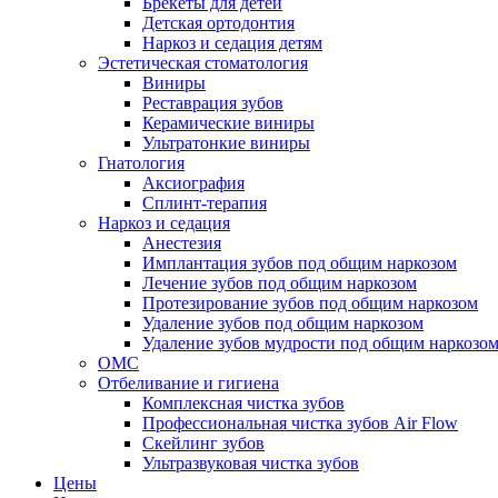
Брекеты для детей
Детская ортодонтия
Наркоз и седация детям
Эстетическая стоматология
Виниры
Реставрация зубов
Керамические виниры
Ультратонкие виниры
Гнатология
Аксиография
Сплинт-терапия
Наркоз и седация
Анестезия
Имплантация зубов под общим наркозом
Лечение зубов под общим наркозом
Протезирование зубов под общим наркозом
Удаление зубов под общим наркозом
Удаление зубов мудрости под общим наркозо
ОМС
Отбеливание и гигиена
Комплексная чистка зубов
Профессиональная чистка зубов Air Flow
Скейлинг зубов
Ультразвуковая чистка зубов
Цены