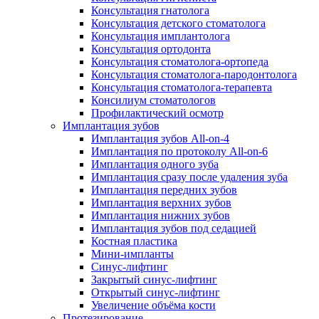
Консультация гнатолога
Консультация детского стоматолога
Консультация имплантолога
Консультация ортодонта
Консультация стоматолога-ортопеда
Консультация стоматолога-пародонтолога
Консультация стоматолога-терапевта
Консилиум стоматологов
Профилактический осмотр
Имплантация зубов
Имплантация зубов All-on-4
Имплантация по протоколу All-on-6
Имплантация одного зуба
Имплантация сразу после удаления зуба
Имплантация передних зубов
Имплантация верхних зубов
Имплантация нижних зубов
Имплантация зубов под седацией
Костная пластика
Мини-импланты
Синус-лифтинг
Закрытый синус-лифтинг
Открытый синус-лифтинг
Увеличение объёма кости
Протезирование