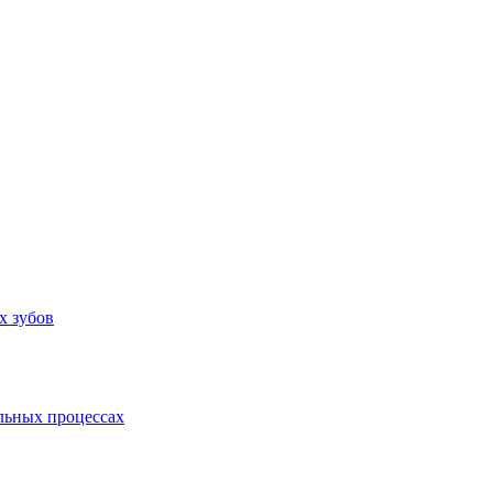
х зубов
льных процессах