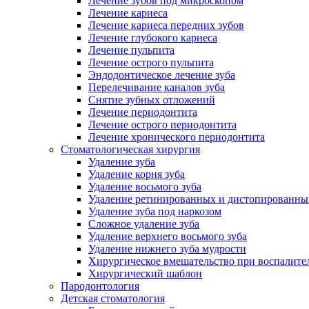
Лечение зубов под микроскопом
Лечение кариеса
Лечение кариеса передних зубов
Лечение глубокого кариеса
Лечение пульпита
Лечение острого пульпита
Эндодонтическое лечение зуба
Перелечивание каналов зуба
Снятие зубных отложений
Лечение периодонтита
Лечение острого периодонтита
Лечение хронического периодонтита
Стоматологическая хирургия
Удаление зуба
Удаление корня зуба
Удаление восьмого зуба
Удаление ретинированных и дистопированны
Удаление зуба под наркозом
Сложное удаление зуба
Удаление верхнего восьмого зуба
Удаление нижнего зуба мудрости
Хирургическое вмешательство при воспалите
Хирургический шаблон
Пародонтология
Детская стоматология