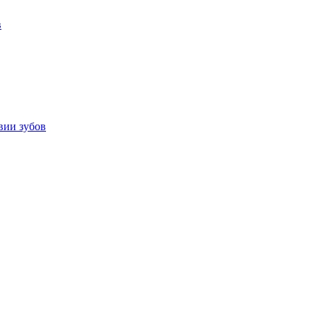
в
вии зубов