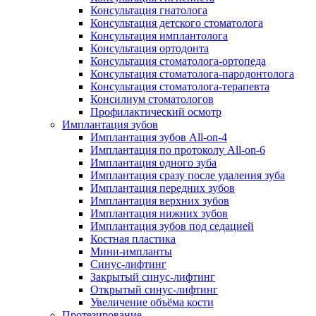
Консультация гнатолога
Консультация детского стоматолога
Консультация имплантолога
Консультация ортодонта
Консультация стоматолога-ортопеда
Консультация стоматолога-пародонтолога
Консультация стоматолога-терапевта
Консилиум стоматологов
Профилактический осмотр
Имплантация зубов
Имплантация зубов All-on-4
Имплантация по протоколу All-on-6
Имплантация одного зуба
Имплантация сразу после удаления зуба
Имплантация передних зубов
Имплантация верхних зубов
Имплантация нижних зубов
Имплантация зубов под седацией
Костная пластика
Мини-импланты
Синус-лифтинг
Закрытый синус-лифтинг
Открытый синус-лифтинг
Увеличение объёма кости
Протезирование