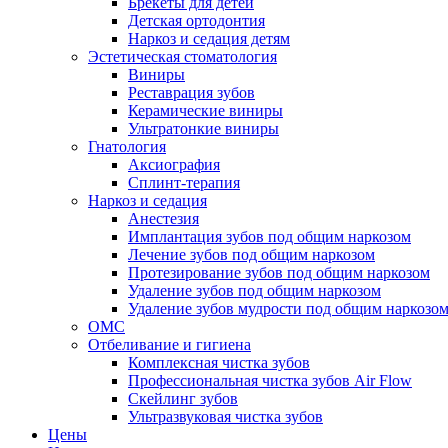
Брекеты для детей
Детская ортодонтия
Наркоз и седация детям
Эстетическая стоматология
Виниры
Реставрация зубов
Керамические виниры
Ультратонкие виниры
Гнатология
Аксиография
Сплинт-терапия
Наркоз и седация
Анестезия
Имплантация зубов под общим наркозом
Лечение зубов под общим наркозом
Протезирование зубов под общим наркозом
Удаление зубов под общим наркозом
Удаление зубов мудрости под общим наркозо
ОМС
Отбеливание и гигиена
Комплексная чистка зубов
Профессиональная чистка зубов Air Flow
Скейлинг зубов
Ультразвуковая чистка зубов
Цены