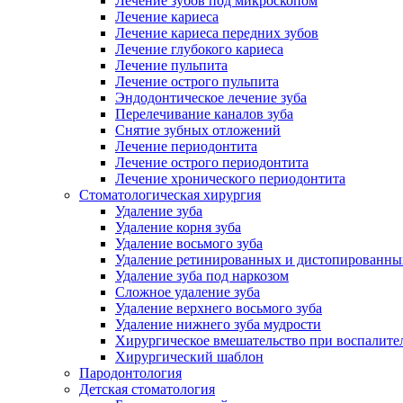
Лечение зубов под микроскопом
Лечение кариеса
Лечение кариеса передних зубов
Лечение глубокого кариеса
Лечение пульпита
Лечение острого пульпита
Эндодонтическое лечение зуба
Перелечивание каналов зуба
Снятие зубных отложений
Лечение периодонтита
Лечение острого периодонтита
Лечение хронического периодонтита
Стоматологическая хирургия
Удаление зуба
Удаление корня зуба
Удаление восьмого зуба
Удаление ретинированных и дистопированны
Удаление зуба под наркозом
Сложное удаление зуба
Удаление верхнего восьмого зуба
Удаление нижнего зуба мудрости
Хирургическое вмешательство при воспалите
Хирургический шаблон
Пародонтология
Детская стоматология