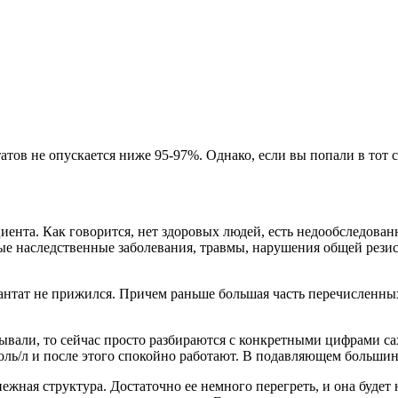
в не опускается ниже 95-97%. Однако, если вы попали в тот са
иента. Как говорится, нет здоровых людей, есть недообследован
наследственные заболевания, травмы, нарушения общей резистен
плантат не прижился. Причем раньше большая часть перечислен
ывали, то сейчас просто разбираются с конкретными цифрами сах
моль/л и после этого спокойно работают. В подавляющем больши
жная структура. Достаточно ее немного перегреть, и она будет