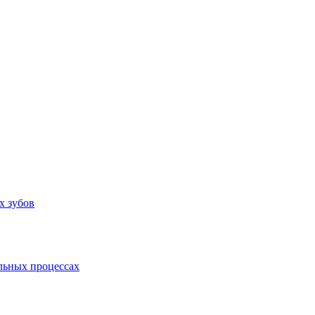
х зубов
льных процессах