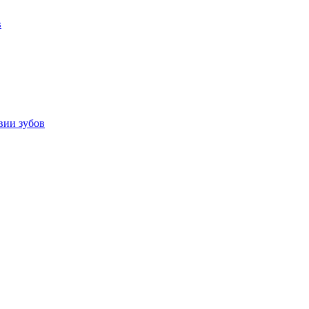
в
вии зубов