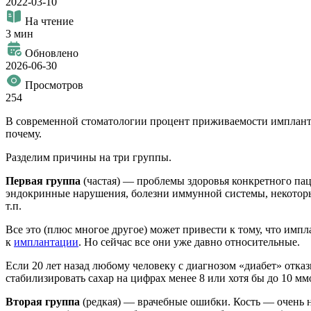
2022-03-10
На чтение
3 мин
Обновлено
2026-06-30
Просмотров
254
В современной стоматологии процент приживаемости имплантато
почему.
Разделим причины на три группы.
Первая группа
(частая) — проблемы здоровья конкретного пац
эндокринные нарушения, болезни иммунной системы, некоторые 
т.п.
Все это (плюс многое другое) может привести к тому, что им
к
имплантации
. Но сейчас все они уже давно относительные.
Если 20 лет назад любому человеку с диагнозом «диабет» отказ
стабилизировать сахар на цифрах менее 8 или хотя бы до 10 м
Вторая группа
(редкая) — врачебные ошибки. Кость — очень не