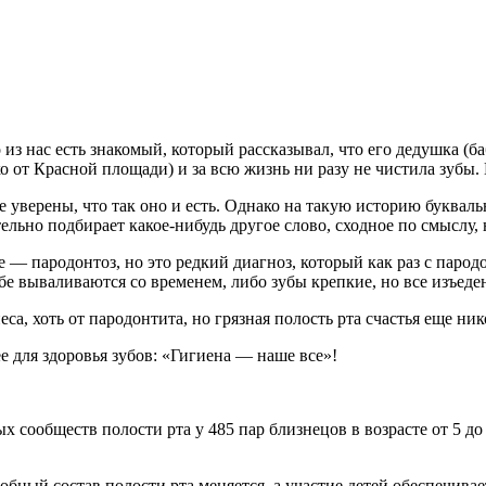
 из нас есть знакомый, который рассказывал, что его дедушка (
о от Красной площади) и за всю жизнь ни разу не чистила зубы. 
 все уверены, что так оно и есть. Однако на такую историю букв
чительно подбирает какое-нибудь другое слово, сходное по смысл
де — пародонтоз, но это редкий диагноз, который как раз с парод
бе вываливаются со временем, либо зубы крепкие, но все изъеде
еса, хоть от пародонтита, но грязная полость рта счастья еще ни
е для здоровья зубов: «Гигиена — наше все»!
 сообществ полости рта у 485 пар близнецов в возрасте от 5 до
бный состав полости рта меняется, а участие детей обеспечива