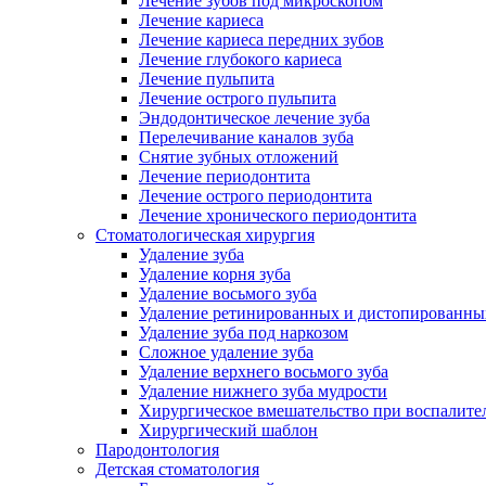
Лечение зубов под микроскопом
Лечение кариеса
Лечение кариеса передних зубов
Лечение глубокого кариеса
Лечение пульпита
Лечение острого пульпита
Эндодонтическое лечение зуба
Перелечивание каналов зуба
Снятие зубных отложений
Лечение периодонтита
Лечение острого периодонтита
Лечение хронического периодонтита
Стоматологическая хирургия
Удаление зуба
Удаление корня зуба
Удаление восьмого зуба
Удаление ретинированных и дистопированны
Удаление зуба под наркозом
Сложное удаление зуба
Удаление верхнего восьмого зуба
Удаление нижнего зуба мудрости
Хирургическое вмешательство при воспалите
Хирургический шаблон
Пародонтология
Детская стоматология