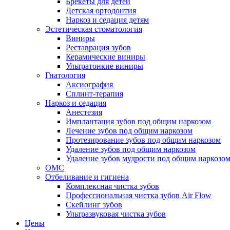
Брекеты для детей
Детская ортодонтия
Наркоз и седация детям
Эстетическая стоматология
Виниры
Реставрация зубов
Керамические виниры
Ультратонкие виниры
Гнатология
Аксиография
Сплинт-терапия
Наркоз и седация
Анестезия
Имплантация зубов под общим наркозом
Лечение зубов под общим наркозом
Протезирование зубов под общим наркозом
Удаление зубов под общим наркозом
Удаление зубов мудрости под общим наркозо
ОМС
Отбеливание и гигиена
Комплексная чистка зубов
Профессиональная чистка зубов Air Flow
Скейлинг зубов
Ультразвуковая чистка зубов
Цены