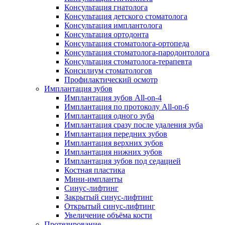
Консультация гнатолога
Консультация детского стоматолога
Консультация имплантолога
Консультация ортодонта
Консультация стоматолога-ортопеда
Консультация стоматолога-пародонтолога
Консультация стоматолога-терапевта
Консилиум стоматологов
Профилактический осмотр
Имплантация зубов
Имплантация зубов All-on-4
Имплантация по протоколу All-on-6
Имплантация одного зуба
Имплантация сразу после удаления зуба
Имплантация передних зубов
Имплантация верхних зубов
Имплантация нижних зубов
Имплантация зубов под седацией
Костная пластика
Мини-импланты
Синус-лифтинг
Закрытый синус-лифтинг
Открытый синус-лифтинг
Увеличение объёма кости
Протезирование