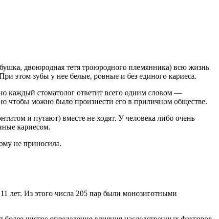
бабушка, двоюродная тетя троюродного племянника) всю жизнь
При этом зубы у нее белые, ровные и без единого кариеса.
ально каждый стоматолог ответит всего одним словом —
у, но чтобы можно было произнести его в приличном обществе.
онтитом и путают) вместе не ходят. У человека либо очень
нные кариесом.
кому не приносила.
 11 лет. Из этого числа 205 пар были монозиготными
ет более чистое определение влияния наследственных факторов.