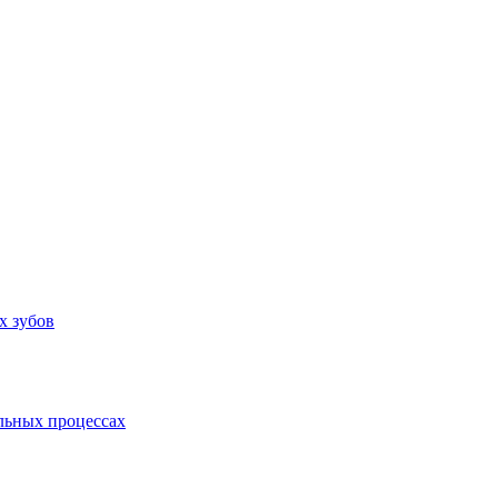
х зубов
льных процессах