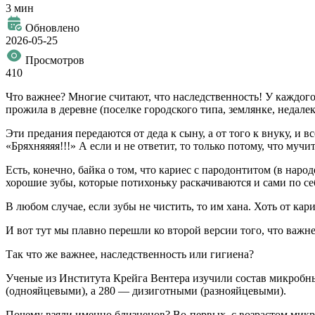
3 мин
Обновлено
2026-05-25
Просмотров
410
Что важнее? Многие считают, что наследственность! У каждого
прожила в деревне (поселке городского типа, землянке, недалек
Эти предания передаются от деда к сыну, а от того к внуку, и
«Бряхняяяя!!!» А если и не ответит, то только потому, что му
Есть, конечно, байка о том, что кариес с пародонтитом (в наро
хорошие зубы, которые потихоньку раскачиваются и сами по се
В любом случае, если зубы не чистить, то им хана. Хоть от кари
И вот тут мы плавно перешли ко второй версии того, что важне
Так что же важнее, наследственность или гигиена?
Ученые из Института Крейга Вентера изучили состав микробных
(однояйцевыми), а 280 — дизиготными (разнояйцевыми).
Почему взяли именно близнецов? Во-первых, с возрастом микро