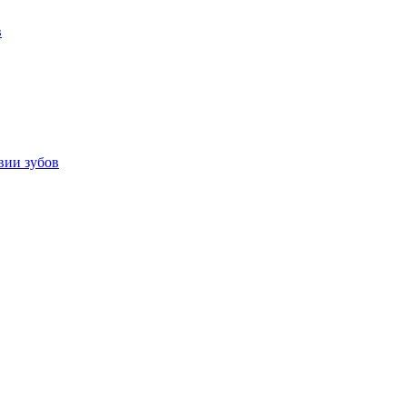
в
вии зубов