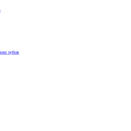
в
вии зубов