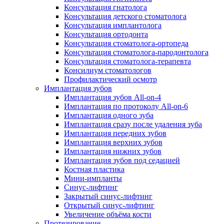
Консультация гнатолога
Консультация детского стоматолога
Консультация имплантолога
Консультация ортодонта
Консультация стоматолога-ортопеда
Консультация стоматолога-пародонтолога
Консультация стоматолога-терапевта
Консилиум стоматологов
Профилактический осмотр
Имплантация зубов
Имплантация зубов All-on-4
Имплантация по протоколу All-on-6
Имплантация одного зуба
Имплантация сразу после удаления зуба
Имплантация передних зубов
Имплантация верхних зубов
Имплантация нижних зубов
Имплантация зубов под седацией
Костная пластика
Мини-импланты
Синус-лифтинг
Закрытый синус-лифтинг
Открытый синус-лифтинг
Увеличение объёма кости
Протезирование