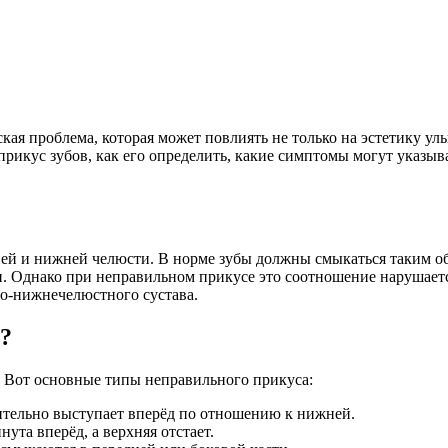
я проблема, которая может повлиять не только на эстетику улыб
прикус зубов, как его определить, какие симптомы могут указыв
й и нижней челюсти. В норме зубы должны смыкаться таким об
. Однако при неправильном прикусе это соотношение нарушаетс
но-нижнечелюстного сустава.
?
 Вот основные типы неправильного прикуса:
ительно выступает вперёд по отношению к нижней.
та вперёд, а верхняя отстает.