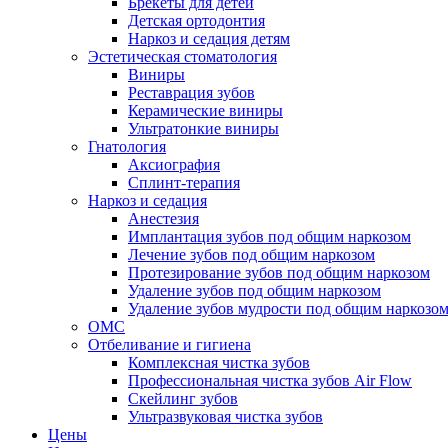
Брекеты для детей
Детская ортодонтия
Наркоз и седация детям
Эстетическая стоматология
Виниры
Реставрация зубов
Керамические виниры
Ультратонкие виниры
Гнатология
Аксиография
Сплинт-терапия
Наркоз и седация
Анестезия
Имплантация зубов под общим наркозом
Лечение зубов под общим наркозом
Протезирование зубов под общим наркозом
Удаление зубов под общим наркозом
Удаление зубов мудрости под общим наркозо
ОМС
Отбеливание и гигиена
Комплексная чистка зубов
Профессиональная чистка зубов Air Flow
Скейлинг зубов
Ультразвуковая чистка зубов
Цены