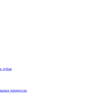
х зубов
льных процессах