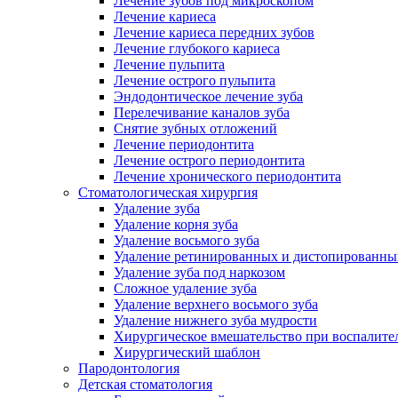
Лечение зубов под микроскопом
Лечение кариеса
Лечение кариеса передних зубов
Лечение глубокого кариеса
Лечение пульпита
Лечение острого пульпита
Эндодонтическое лечение зуба
Перелечивание каналов зуба
Снятие зубных отложений
Лечение периодонтита
Лечение острого периодонтита
Лечение хронического периодонтита
Стоматологическая хирургия
Удаление зуба
Удаление корня зуба
Удаление восьмого зуба
Удаление ретинированных и дистопированны
Удаление зуба под наркозом
Сложное удаление зуба
Удаление верхнего восьмого зуба
Удаление нижнего зуба мудрости
Хирургическое вмешательство при воспалите
Хирургический шаблон
Пародонтология
Детская стоматология