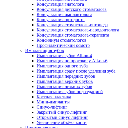
Консультация гнатолога
Консультация детского стоматолога
Консультация имплантолога
Консультация ортодонта
Консультация стоматолога-ортопеда
Консультация стоматолога-пародонтолога
Консультация стоматолога-терапевта
Консилиум стоматологов
Профилактический осмотр
Имплантация зубов
Имплантация зубов All-on-4
Имплантация по протоколу All-on-6
Имплантация одного зуба
Имплантация сразу после удаления зуба
Имплантация передних зубов
Имплантация верхних зубов
Имплантация нижних зубов
Имплантация зубов под седацией
Костная пластика
Мини-импланты
Синус-лифтинг
Закрытый синус-лифтинг
Открытый синус-лифтинг
Увеличение объёма кости
Протезирование