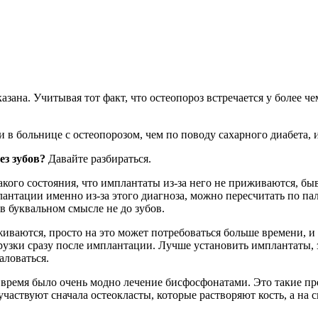
зана. Учитывая тот факт, что остеопороз встречается у более ч
 в больнице с остеопорозом, чем по поводу сахарного диабета,
ез зубов?
Давайте разбираться.
кого состояния, что имплантаты из-за него не приживаются, быва
нтации именно из-за этого диагноза, можно пересчитать по пальц
 в буквальном смысле не до зубов.
иваются, просто на это может потребоваться больше времени, и
рузки сразу после имплантации. Лучше установить имплантаты, 
аловаться.
о время было очень модно лечение бисфосфонатами. Это такие п
частвуют сначала остеокласты, которые растворяют кость, а на с