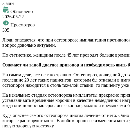
3 мин
Обновлено
2026-05-22
Просмотров
305
Люди опасаются, что при остеопорозе имплантация противопока
вопрос довольно актуален.
По статистике, женщины после 45 лет проводят больше времени
Означает ли такой диагноз приговор и необходимость жить б
На самом деле, все не так страшно. Остеопороз, дошедший до та
последние 20 лет таких пациентов, которым бы отказали в импла
остеопороз находится в столь тяжелой стадии, то пациенту уже
На начальных стадиях остеопороза имплантаты прекрасно приж
устанавливать временные коронки в качестве немедленной наг
когда они полностью срослись с костью, можно и времянками б
Куда опаснее самого остеопороза иногда лечение от него. Одн
которые растворяют кость. В любом процессе изменения кости у
новую здоровую косточку.