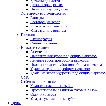
Брекеты для детей
Детская ортодонтия
Наркоз и седация детям
Эстетическая стоматология
Виниры
Реставрация зубов
Керамические виниры
Ультратонкие виниры
Гнатология
Аксиография
Сплинт-терапия
Наркоз и седация
Анестезия
Имплантация зубов под общим наркозом
Лечение зубов под общим наркозом
Протезирование зубов под общим наркозом
Удаление зубов под общим наркозом
Удаление зубов мудрости под общим наркозо
ОМС
Отбеливание и гигиена
Комплексная чистка зубов
Профессиональная чистка зубов Air Flow
Скейлинг зубов
Ультразвуковая чистка зубов
Цены