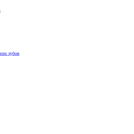
в
вии зубов