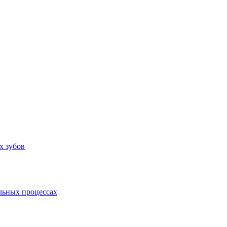
х зубов
льных процессах