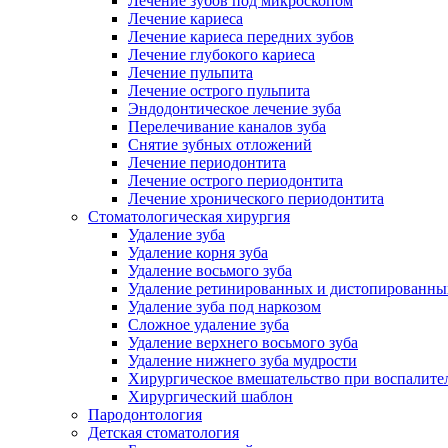
Лечение зубов под микроскопом
Лечение кариеса
Лечение кариеса передних зубов
Лечение глубокого кариеса
Лечение пульпита
Лечение острого пульпита
Эндодонтическое лечение зуба
Перелечивание каналов зуба
Снятие зубных отложений
Лечение периодонтита
Лечение острого периодонтита
Лечение хронического периодонтита
Стоматологическая хирургия
Удаление зуба
Удаление корня зуба
Удаление восьмого зуба
Удаление ретинированных и дистопированны
Удаление зуба под наркозом
Сложное удаление зуба
Удаление верхнего восьмого зуба
Удаление нижнего зуба мудрости
Хирургическое вмешательство при воспалите
Хирургический шаблон
Пародонтология
Детская стоматология