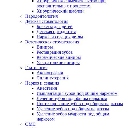
Хирургическое вмешательство при
воспалительных процессах
Хирургический шаблон
Пародонтология
Детская стоматология
Брекеты для детей
Детская ортодонтия
Наркоз и седация детям
Эстетическая стоматология
Виниры
Реставрация зубов
Керамические виниры
Ультратонкие виниры
Гнатология
Аксиография
Сплинт-терапия
Наркоз и седация
Анестезия
Имплантация зубов под общим наркозом
Лечение зубов под общим наркозом
Протезирование зубов под общим наркозом
Удаление зубов под общим наркозом
Удаление зубов мудрости под общим
наркозом
ОМС