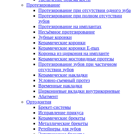
Протезирование
Протезирование при отсутствии одного зуба
Протезирование при полном отсутствии
зубов
Протезирование на имплантах
Несъёмное протезирование
Зубные коронки
Керамические коронки
Керамические коронки E-max
Коронка из циркония на импланте
Керамические мостовидные протезы
Протезирование зубов при частичном
отсутствии зубов
Керамические накладки
Условно-съемный протез
Временные накладки
Циркониевые вкладки внутрикорневые
Абатмент
Ортодонтия
Брекет-системы
Исправление прикуса
Керамические брекеты
Металлические брекеты
Ретейнеры для зубов