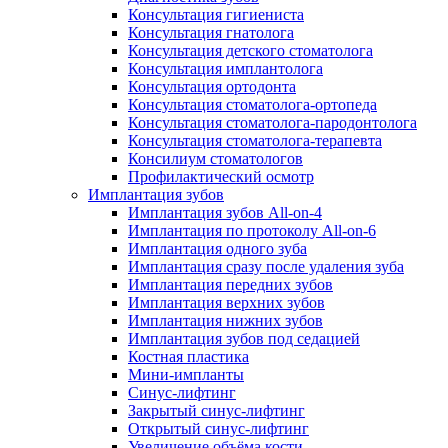
Консультация гигиениста
Консультация гнатолога
Консультация детского стоматолога
Консультация имплантолога
Консультация ортодонта
Консультация стоматолога-ортопеда
Консультация стоматолога-пародонтолога
Консультация стоматолога-терапевта
Консилиум стоматологов
Профилактический осмотр
Имплантация зубов
Имплантация зубов All-on-4
Имплантация по протоколу All-on-6
Имплантация одного зуба
Имплантация сразу после удаления зуба
Имплантация передних зубов
Имплантация верхних зубов
Имплантация нижних зубов
Имплантация зубов под седацией
Костная пластика
Мини-импланты
Синус-лифтинг
Закрытый синус-лифтинг
Открытый синус-лифтинг
Увеличение объёма кости