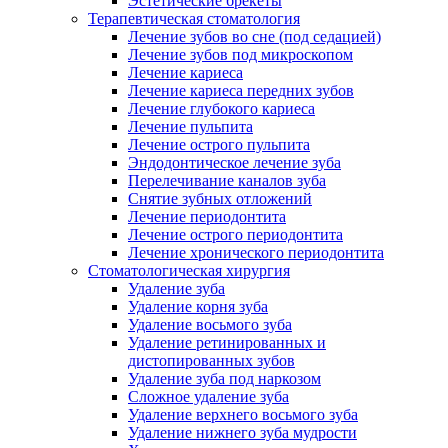
Эстетические брекеты
Терапевтическая стоматология
Лечение зубов во сне (под седацией)
Лечение зубов под микроскопом
Лечение кариеса
Лечение кариеса передних зубов
Лечение глубокого кариеса
Лечение пульпита
Лечение острого пульпита
Эндодонтическое лечение зуба
Перелечивание каналов зуба
Снятие зубных отложений
Лечение периодонтита
Лечение острого периодонтита
Лечение хронического периодонтита
Стоматологическая хирургия
Удаление зуба
Удаление корня зуба
Удаление восьмого зуба
Удаление ретинированных и
дистопированных зубов
Удаление зуба под наркозом
Сложное удаление зуба
Удаление верхнего восьмого зуба
Удаление нижнего зуба мудрости